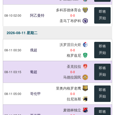
多科苏德体育会
即将
阿乙曼特
08-10 02:00
0
-
0
开始
圣马丁布萨科
2026-08-11 星期二
沃罗涅日火炬
即将
俄超
08-11 00:30
0
-
0
开始
格罗兹尼
圣克拉拉
即将
葡超
08-11 03:15
0
-
0
开始
马德拉国民
里奥内格罗老鹰
即将
哥伦甲
08-11 05:00
0
-
0
开始
拉尼洛斯
麦德林独立
即将