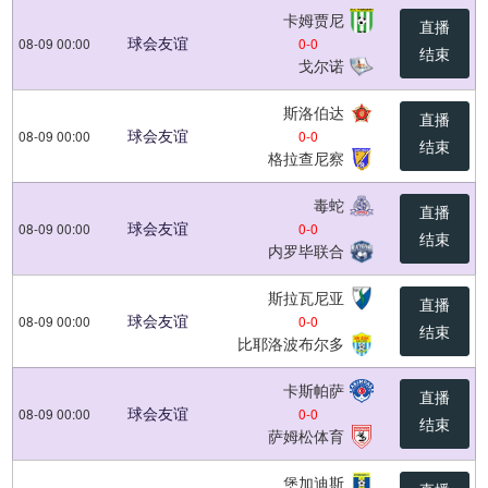
卡姆贾尼
直播
球会友谊
08-09 00:00
0
-
0
结束
戈尔诺
斯洛伯达
直播
球会友谊
08-09 00:00
0
-
0
结束
格拉查尼察
毒蛇
直播
球会友谊
08-09 00:00
0
-
0
结束
内罗毕联合
斯拉瓦尼亚
直播
球会友谊
08-09 00:00
0
-
0
结束
比耶洛波布尔多
卡斯帕萨
直播
球会友谊
08-09 00:00
0
-
0
结束
萨姆松体育
堡加迪斯