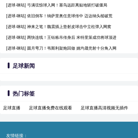
[进球-咪咕] 弓满弦惊球入网！塞鸟远距离贴地斩打破僵局
[进球-咪咕] 依旧倒车！纳萨里奥任意球传中 迈达纳头槌破荒
[进球-咪咕] 神来之笔！魏震插上垫射皮球击中立柱弹入网窝
[进球-咪咕] 两快连线！王钰栋吊传身后 米特里策成功将球顶进
[进球-咪咕] 圆月弯刀！韦斯利架炮回做 姚均晟兜射十分角入网
足球新闻
热门标签
足球直播
足球直播免费在线观看
足球直播高清视频无插件
友情链接：