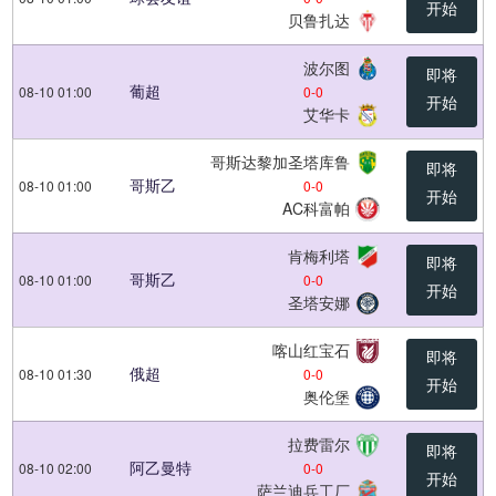
开始
贝鲁扎达
波尔图
即将
葡超
08-10 01:00
0
-
0
开始
艾华卡
哥斯达黎加圣塔库鲁
即将
哥斯乙
08-10 01:00
0
-
0
开始
AC科富帕
肯梅利塔
即将
哥斯乙
08-10 01:00
0
-
0
开始
圣塔安娜
喀山红宝石
即将
俄超
08-10 01:30
0
-
0
开始
奥伦堡
拉费雷尔
即将
阿乙曼特
08-10 02:00
0
-
0
开始
萨兰迪兵工厂