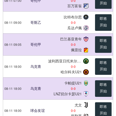
哥伦甲
08-11 07:00
0
-
0
开始
百万富翁
比特布尔思
即将
哥斯乙
08-11 09:00
0
-
0
开始
瓜达卢佩
巴兰基亚青年
即将
哥伦甲
08-11 09:05
0
-
0
开始
佩雷拉
波利西亚日托米尔U21
即将
乌克青
08-11 18:00
0
-
0
开始
哈尔科夫U21
卡帕提U21
即将
乌克青
08-11 18:00
0
-
0
开始
LNZ切尔卡瑟U21
尤文
即将
球会友谊
08-11 18:00
0
-
0
开始
巴勒莫