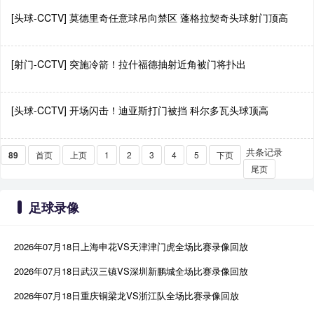
[头球-CCTV] 莫德里奇任意球吊向禁区 蓬格拉契奇头球射门顶高
[射门-CCTV] 突施冷箭！拉什福德抽射近角被门将扑出
[头球-CCTV] 开场闪击！迪亚斯打门被挡 科尔多瓦头球顶高
共
条记录
89
首页
上页
1
2
3
4
5
下页
尾页
足球录像
2026年07月18日上海申花VS天津津门虎全场比赛录像回放
2026年07月18日武汉三镇VS深圳新鹏城全场比赛录像回放
2026年07月18日重庆铜梁龙VS浙江队全场比赛录像回放