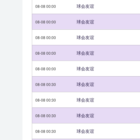
球会友谊
08-08 00:00
球会友谊
08-08 00:00
球会友谊
08-08 00:00
球会友谊
08-08 00:00
球会友谊
08-08 00:00
球会友谊
08-08 00:30
球会友谊
08-08 00:30
球会友谊
08-08 00:30
球会友谊
08-08 00:30