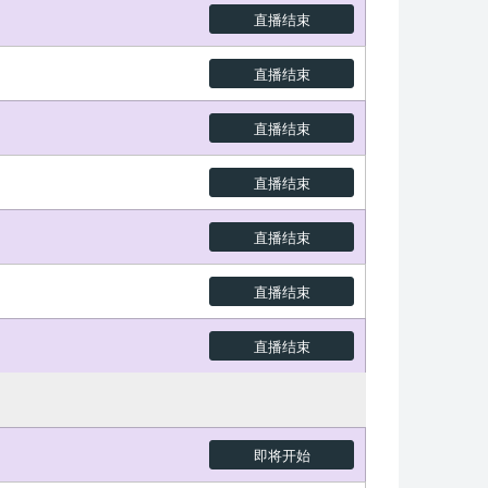
直播结束
直播结束
直播结束
直播结束
直播结束
直播结束
直播结束
即将开始