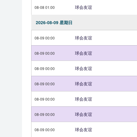
球会友谊
08-08 01:00
2026-08-09 星期日
球会友谊
08-09 00:00
球会友谊
08-09 00:00
球会友谊
08-09 00:00
球会友谊
08-09 00:00
球会友谊
08-09 00:00
球会友谊
08-09 00:00
球会友谊
08-09 00:00