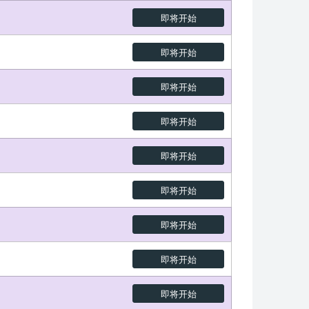
即将开始
即将开始
即将开始
即将开始
即将开始
即将开始
即将开始
即将开始
即将开始