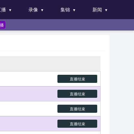
直播
录像
集锦
新闻
直播
直播结束
直播结束
直播结束
直播结束