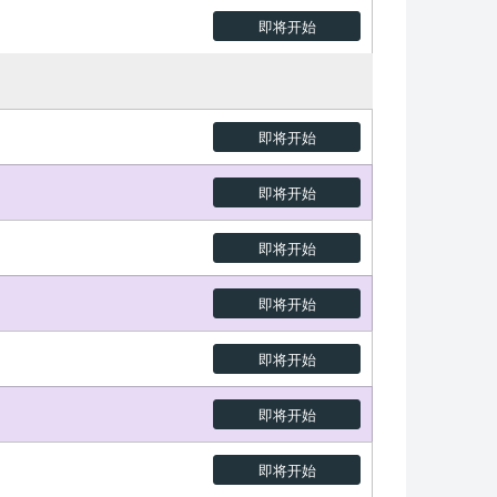
即将开始
即将开始
即将开始
即将开始
即将开始
即将开始
即将开始
即将开始