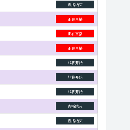
直播结束
正在直播
正在直播
正在直播
即将开始
即将开始
即将开始
直播结束
直播结束