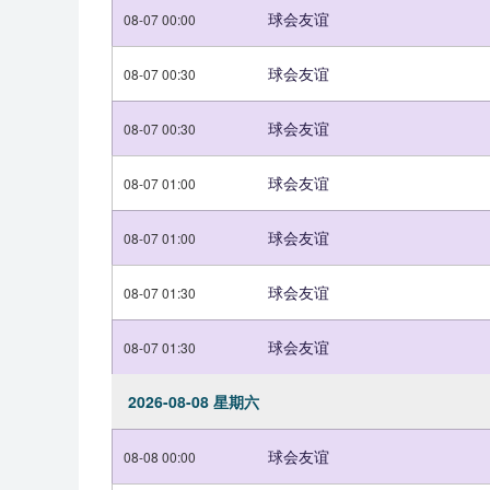
球会友谊
08-07 00:00
球会友谊
08-07 00:30
球会友谊
08-07 00:30
球会友谊
08-07 01:00
球会友谊
08-07 01:00
球会友谊
08-07 01:30
球会友谊
08-07 01:30
2026-08-08 星期六
球会友谊
08-08 00:00