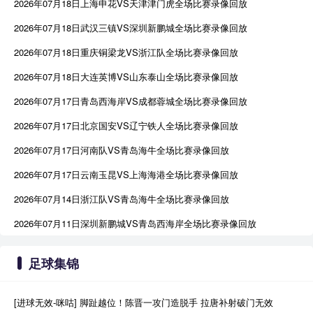
2026年07月18日上海申花VS天津津门虎全场比赛录像回放
2026年07月18日武汉三镇VS深圳新鹏城全场比赛录像回放
2026年07月18日重庆铜梁龙VS浙江队全场比赛录像回放
2026年07月18日大连英博VS山东泰山全场比赛录像回放
2026年07月17日青岛西海岸VS成都蓉城全场比赛录像回放
2026年07月17日北京国安VS辽宁铁人全场比赛录像回放
2026年07月17日河南队VS青岛海牛全场比赛录像回放
2026年07月17日云南玉昆VS上海海港全场比赛录像回放
2026年07月14日浙江队VS青岛海牛全场比赛录像回放
2026年07月11日深圳新鹏城VS青岛西海岸全场比赛录像回放
足球集锦
[进球无效-咪咕] 脚趾越位！陈晋一攻门造脱手 拉唐补射破门无效