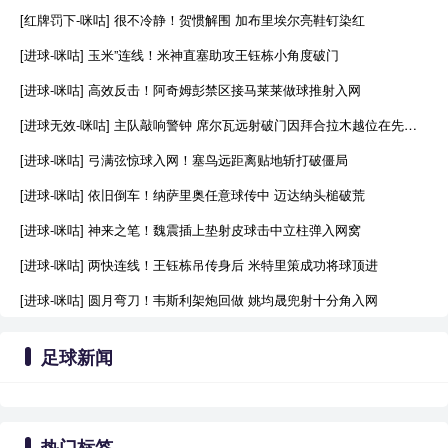
[红牌罚下-咪咕] 很不冷静！贺惯解围 加布里埃尔亮鞋钉染红
[进球-咪咕] 玉米”连线！米神直塞助攻王钰栋小角度破门
[进球-咪咕] 高效反击！阿奇姆彭禁区接马莱莱做球推射入网
[进球无效-咪咕] 主队敲响警钟 席尔瓦远射破门因拜合拉木越位在先进球无效
[进球-咪咕] 弓满弦惊球入网！塞鸟远距离贴地斩打破僵局
[进球-咪咕] 依旧倒车！纳萨里奥任意球传中 迈达纳头槌破荒
[进球-咪咕] 神来之笔！魏震插上垫射皮球击中立柱弹入网窝
[进球-咪咕] 两快连线！王钰栋吊传身后 米特里策成功将球顶进
[进球-咪咕] 圆月弯刀！韦斯利架炮回做 姚均晟兜射十分角入网
足球新闻
热门标签