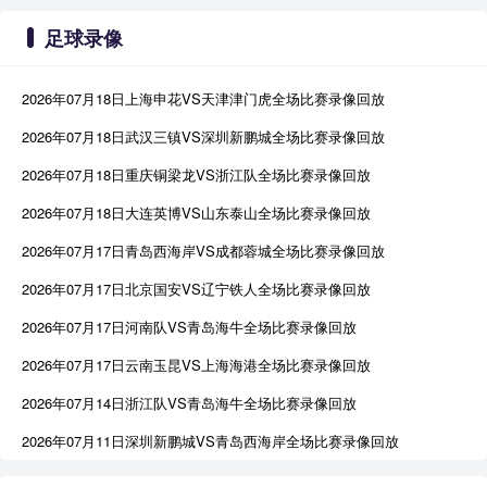
足球录像
2026年07月18日上海申花VS天津津门虎全场比赛录像回放
2026年07月18日武汉三镇VS深圳新鹏城全场比赛录像回放
2026年07月18日重庆铜梁龙VS浙江队全场比赛录像回放
2026年07月18日大连英博VS山东泰山全场比赛录像回放
2026年07月17日青岛西海岸VS成都蓉城全场比赛录像回放
2026年07月17日北京国安VS辽宁铁人全场比赛录像回放
2026年07月17日河南队VS青岛海牛全场比赛录像回放
2026年07月17日云南玉昆VS上海海港全场比赛录像回放
2026年07月14日浙江队VS青岛海牛全场比赛录像回放
2026年07月11日深圳新鹏城VS青岛西海岸全场比赛录像回放