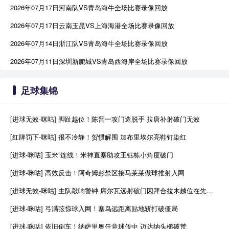
2026年07月17日河南队VS青岛海牛全场比赛录像回放
2026年07月17日云南玉昆VS上海海港全场比赛录像回放
2026年07月14日浙江队VS青岛海牛全场比赛录像回放
2026年07月11日深圳新鹏城VS青岛西海岸全场比赛录像回放
足球集锦
[进球无效-咪咕] 脚趾越位！陈晋一攻门造脱手 拉唐补射破门无效
[红牌罚下-咪咕] 很不冷静！贺惯解围 加布里埃尔亮鞋钉染红
[进球-咪咕] 玉米”连线！米神直塞助攻王钰栋小角度破门
[进球-咪咕] 高效反击！阿奇姆彭禁区接马莱莱做球推射入网
[进球无效-咪咕] 主队敲响警钟 席尔瓦远射破门因拜合拉木越位在先进球无效
[进球-咪咕] 弓满弦惊球入网！塞鸟远距离贴地斩打破僵局
[进球-咪咕] 依旧倒车！纳萨里奥任意球传中 迈达纳头槌破荒