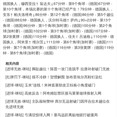
德国换人，穆西亚拉↑ 翁达夫↓67分钟 - 第9个角球 - (德国)67分钟 -
第10个角球，本场比赛的第十个角球已经产生！79分钟 - 德国换人，
安东↑ 帕夫洛维奇↓86分钟 - 第12个角球 - (德国)86分钟 - 第5个越位
- (德国)88分钟 - 德国换人，沃尔特马德↑ 萨内↓90+2分钟 - 第13个
角球 - (德国)96分钟 - 第1个角球(加时赛) - (德国)100分钟 - 第2个角
球(加时赛) - (德国)102分钟 - 第3个角球(加时赛) - (德国)107分钟 -
第2张黄牌 - (德国)110分钟 - 德国换人，佳夫↑ 吕迪格↓110分钟 - 德
国换人，阿米里↑ 维尔茨↓111分钟 - 第6个角球(加时赛) - (德国)111
分钟 - 第7个角球(加时赛) - (德国)116分钟 - 第3张黄牌 - (德国)119分
钟 - 第8个角球(加时赛) - (德国)
相关内容
[进球无效-咪咕] 脚趾越位！陈晋一攻门造脱手 拉唐补射破门无效
[红牌罚下-咪咕] 很不冷静！贺惯解围 加布里埃尔亮鞋钉染红
[进球-咪咕] 玉米”连线！米神直塞助攻王钰栋小角度破门
[进球-咪咕] 高效反击！阿奇姆彭禁区接马莱莱做球推射入网
[进球无效-咪咕] 主队敲响警钟 席尔瓦远射破门因拜合拉木越位在
先进球无效
[进球-咪咕] 弓满弦惊球入网！塞鸟远距离贴地斩打破僵局