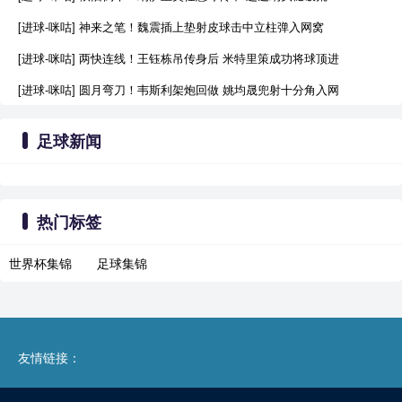
[进球-咪咕] 神来之笔！魏震插上垫射皮球击中立柱弹入网窝
[进球-咪咕] 两快连线！王钰栋吊传身后 米特里策成功将球顶进
[进球-咪咕] 圆月弯刀！韦斯利架炮回做 姚均晟兜射十分角入网
足球新闻
热门标签
世界杯集锦
足球集锦
友情链接：