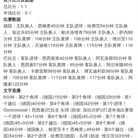
总比分：1-1
半场比分：0-1
比赛数据
德国：主队换人：恩梅查45分钟 主队进球：哈弗茨54分钟 主队换
人：翁达夫63分钟 主队换人：帕夫洛维奇79分钟 主队换人：萨内88
分钟 主队黄牌：106分钟 主队黄牌：106分钟 主队换人：维尔茨110
分钟 主队换人：吕迪格110分钟 主队黄牌：115分钟 主队黄牌：116
分钟
巴拉圭：客队进球：恩西索第42分钟 客队换人：阿瓦洛斯55分钟 客
队换人：恩西索57分钟 客队黄牌：65分钟 客队换人：阿尔米隆90分
钟 客队换人：卡塞雷斯99分钟 客队换人：博瓦迪利亚99分钟 客队黄
牌：105分钟 客队黄牌：117分钟 客队黄牌：117分钟 客队换人：阿
隆索122分钟
文字直播
8分钟 - 第2个角球 - (德国)15分钟 - 第3个角球 - (德国)29分钟 - 第1
个越位 - (德国)40分钟 - 第4个角球 - (德国)42分钟 - 第1个进球！
Goooooooal！恩西索(巴拉圭 头球 (助攻: 加拉尔萨))打进本场比赛第
一个进球！45+1分钟 - 第6个角球 - (德国)45+2分钟 - 第7个角球 -
(德国)45+3分钟 - 第2个越位 - (德国)45+5分钟 - 第8个角球 - (德
国)46分钟 - 德国换人，格雷茨卡↑ 恩梅查↓49分钟 - 第3个越位 - (德
国)54分钟 - 第2个进球 - 哈弗茨(德国) - 头球 (助攻: 维尔茨)63分钟 -