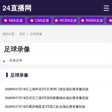
24直播网
☰
NBA直播
CBA直播
WCBA直播
WNBA直播
您的位置：
首页
>
足球录像
足球录像
共
条记录
0
足球录像
2026年07月18日上海申花VS天津津门虎全场比赛录像回放
2026年07月18日武汉三镇VS深圳新鹏城全场比赛录像回放
2026年07月18日重庆铜梁龙VS浙江队全场比赛录像回放