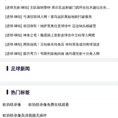
[进球无效-咪咕] 主队敲响警钟 席尔瓦远射破门因拜合拉木越位在先进球无效
[进球-咪咕] 弓满弦惊球入网！塞鸟远距离贴地斩打破僵局
[进球-咪咕] 依旧倒车！纳萨里奥任意球传中 迈达纳头槌破荒
[进球-咪咕] 神来之笔！魏震插上垫射皮球击中立柱弹入网窝
[进球-咪咕] 两快连线！王钰栋吊传身后 米特里策成功将球顶进
[进球-咪咕] 圆月弯刀！韦斯利架炮回做 姚均晟兜射十分角入网
足球新闻
热门标签
欧协联录像
欧协联录像免费在线观看
欧协联录像高清视频无插件