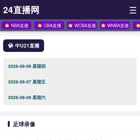
24直播网
☰
NBA直播
CBA直播
WCBA直播
WNBA直播
中U21直播
2026-08-06 星期四
2026-08-07 星期五
2026-08-08 星期六
足球录像