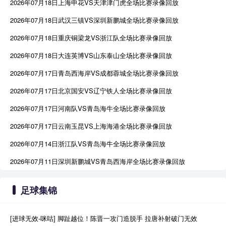
2026年07月18日上海申花VS天津津门虎全场比赛录像回放
2026年07月18日武汉三镇VS深圳新鹏城全场比赛录像回放
2026年07月18日重庆铜梁龙VS浙江队全场比赛录像回放
2026年07月18日大连英博VS山东泰山全场比赛录像回放
2026年07月17日青岛西海岸VS成都蓉城全场比赛录像回放
2026年07月17日北京国安VS辽宁铁人全场比赛录像回放
2026年07月17日河南队VS青岛海牛全场比赛录像回放
2026年07月17日云南玉昆VS上海海港全场比赛录像回放
2026年07月14日浙江队VS青岛海牛全场比赛录像回放
2026年07月11日深圳新鹏城VS青岛西海岸全场比赛录像回放
足球集锦
[进球无效-咪咕] 脚趾越位！陈晋一攻门造脱手 拉唐补射破门无效