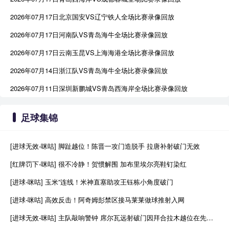
2026年07月17日北京国安VS辽宁铁人全场比赛录像回放
2026年07月17日河南队VS青岛海牛全场比赛录像回放
2026年07月17日云南玉昆VS上海海港全场比赛录像回放
2026年07月14日浙江队VS青岛海牛全场比赛录像回放
2026年07月11日深圳新鹏城VS青岛西海岸全场比赛录像回放
足球集锦
[进球无效-咪咕] 脚趾越位！陈晋一攻门造脱手 拉唐补射破门无效
[红牌罚下-咪咕] 很不冷静！贺惯解围 加布里埃尔亮鞋钉染红
[进球-咪咕] 玉米”连线！米神直塞助攻王钰栋小角度破门
[进球-咪咕] 高效反击！阿奇姆彭禁区接马莱莱做球推射入网
[进球无效-咪咕] 主队敲响警钟 席尔瓦远射破门因拜合拉木越位在先进球无效