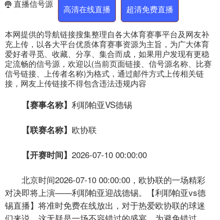
直播信号源
高清在线直播
超清免费直播
本网提供的导航链接搜集整理自各大体育赛事平台及网友补
充上传，以各大平台优质体育赛事资源为主旨，为广大体育
爱好者寻觅、收藏、分享、集合而成，如果用户发现有更稳
定流畅的信号源，欢迎以(当前页面链接、信号源名称、比赛
信号链接、上传者名称)为格式，通过邮件方式上传相关链
接，网友上传链接不得包含违法违规内容
利耶帕亚VS德锡
【赛事名称】
欧协联
【联赛名称】
2026-07-10 00:00:00
【开赛时间】
北京时间2026-07-10 00:00:00，欧协联的一场精彩
对决即将上演——利耶帕亚迎战德锡。【利耶帕亚vs德
锡直播】将准时免费在线放出，对于热爱欧协联的球迷
们来说，这无疑是一场不容错过的盛宴。为避免错过