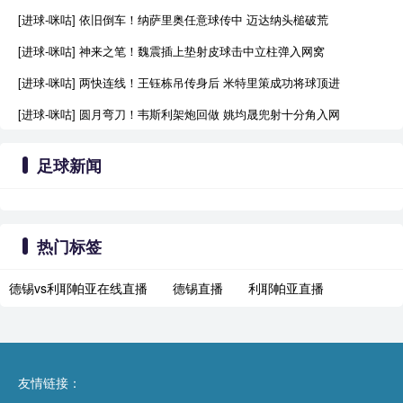
[进球-咪咕] 依旧倒车！纳萨里奥任意球传中 迈达纳头槌破荒
[进球-咪咕] 神来之笔！魏震插上垫射皮球击中立柱弹入网窝
[进球-咪咕] 两快连线！王钰栋吊传身后 米特里策成功将球顶进
[进球-咪咕] 圆月弯刀！韦斯利架炮回做 姚均晟兜射十分角入网
足球新闻
热门标签
德锡vs利耶帕亚在线直播
德锡直播
利耶帕亚直播
友情链接：