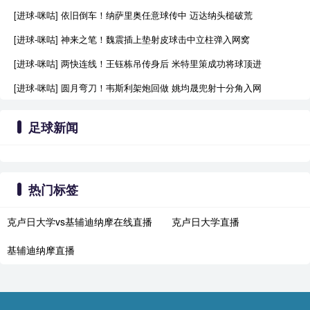
[进球-咪咕] 依旧倒车！纳萨里奥任意球传中 迈达纳头槌破荒
[进球-咪咕] 神来之笔！魏震插上垫射皮球击中立柱弹入网窝
[进球-咪咕] 两快连线！王钰栋吊传身后 米特里策成功将球顶进
[进球-咪咕] 圆月弯刀！韦斯利架炮回做 姚均晟兜射十分角入网
足球新闻
热门标签
克卢日大学vs基辅迪纳摩在线直播
克卢日大学直播
基辅迪纳摩直播