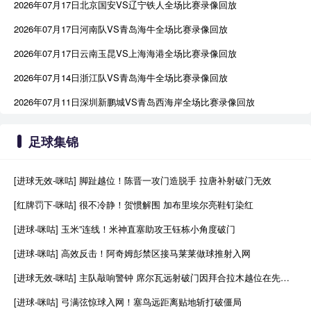
2026年07月17日北京国安VS辽宁铁人全场比赛录像回放
2026年07月17日河南队VS青岛海牛全场比赛录像回放
2026年07月17日云南玉昆VS上海海港全场比赛录像回放
2026年07月14日浙江队VS青岛海牛全场比赛录像回放
2026年07月11日深圳新鹏城VS青岛西海岸全场比赛录像回放
足球集锦
[进球无效-咪咕] 脚趾越位！陈晋一攻门造脱手 拉唐补射破门无效
[红牌罚下-咪咕] 很不冷静！贺惯解围 加布里埃尔亮鞋钉染红
[进球-咪咕] 玉米”连线！米神直塞助攻王钰栋小角度破门
[进球-咪咕] 高效反击！阿奇姆彭禁区接马莱莱做球推射入网
[进球无效-咪咕] 主队敲响警钟 席尔瓦远射破门因拜合拉木越位在先进球无效
[进球-咪咕] 弓满弦惊球入网！塞鸟远距离贴地斩打破僵局