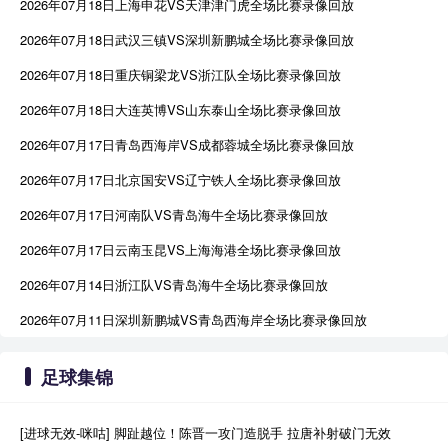
2026年07月18日上海申花VS天津津门虎全场比赛录像回放
2026年07月18日武汉三镇VS深圳新鹏城全场比赛录像回放
2026年07月18日重庆铜梁龙VS浙江队全场比赛录像回放
2026年07月18日大连英博VS山东泰山全场比赛录像回放
2026年07月17日青岛西海岸VS成都蓉城全场比赛录像回放
2026年07月17日北京国安VS辽宁铁人全场比赛录像回放
2026年07月17日河南队VS青岛海牛全场比赛录像回放
2026年07月17日云南玉昆VS上海海港全场比赛录像回放
2026年07月14日浙江队VS青岛海牛全场比赛录像回放
2026年07月11日深圳新鹏城VS青岛西海岸全场比赛录像回放
足球集锦
[进球无效-咪咕] 脚趾越位！陈晋一攻门造脱手 拉唐补射破门无效