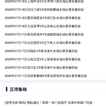
2026年07月18日上海申花VS天津津门虎全场比赛录像回放
2026年07月18日武汉三镇VS深圳新鹏城全场比赛录像回放
2026年07月18日重庆铜梁龙VS浙江队全场比赛录像回放
2026年07月18日大连英博VS山东泰山全场比赛录像回放
2026年07月17日青岛西海岸VS成都蓉城全场比赛录像回放
2026年07月17日北京国安VS辽宁铁人全场比赛录像回放
2026年07月17日河南队VS青岛海牛全场比赛录像回放
2026年07月17日云南玉昆VS上海海港全场比赛录像回放
2026年07月14日浙江队VS青岛海牛全场比赛录像回放
2026年07月11日深圳新鹏城VS青岛西海岸全场比赛录像回放
足球集锦
[进球无效-咪咕] 脚趾越位！陈晋一攻门造脱手 拉唐补射破门无效