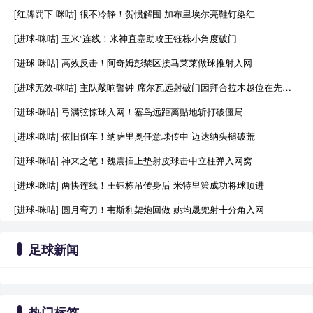
[红牌罚下-咪咕] 很不冷静！贺惯解围 加布里埃尔亮鞋钉染红
[进球-咪咕] 玉米”连线！米神直塞助攻王钰栋小角度破门
[进球-咪咕] 高效反击！阿奇姆彭禁区接马莱莱做球推射入网
[进球无效-咪咕] 主队敲响警钟 席尔瓦远射破门因拜合拉木越位在先进球无效
[进球-咪咕] 弓满弦惊球入网！塞鸟远距离贴地斩打破僵局
[进球-咪咕] 依旧倒车！纳萨里奥任意球传中 迈达纳头槌破荒
[进球-咪咕] 神来之笔！魏震插上垫射皮球击中立柱弹入网窝
[进球-咪咕] 两快连线！王钰栋吊传身后 米特里策成功将球顶进
[进球-咪咕] 圆月弯刀！韦斯利架炮回做 姚均晟兜射十分角入网
足球新闻
热门标签