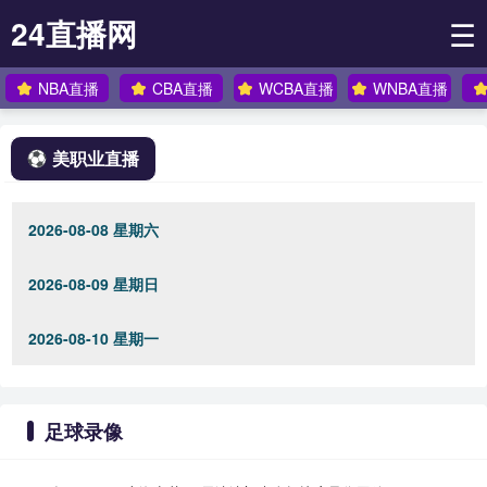
24直播网
☰
NBA直播
CBA直播
WCBA直播
WNBA直播
美职业直播
2026-08-08 星期六
2026-08-09 星期日
2026-08-10 星期一
足球录像