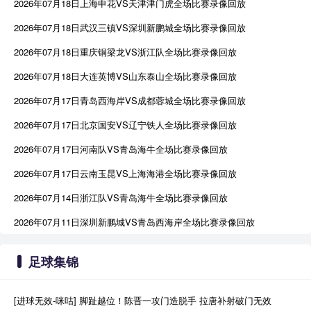
2026年07月18日上海申花VS天津津门虎全场比赛录像回放
2026年07月18日武汉三镇VS深圳新鹏城全场比赛录像回放
2026年07月18日重庆铜梁龙VS浙江队全场比赛录像回放
2026年07月18日大连英博VS山东泰山全场比赛录像回放
2026年07月17日青岛西海岸VS成都蓉城全场比赛录像回放
2026年07月17日北京国安VS辽宁铁人全场比赛录像回放
2026年07月17日河南队VS青岛海牛全场比赛录像回放
2026年07月17日云南玉昆VS上海海港全场比赛录像回放
2026年07月14日浙江队VS青岛海牛全场比赛录像回放
2026年07月11日深圳新鹏城VS青岛西海岸全场比赛录像回放
足球集锦
[进球无效-咪咕] 脚趾越位！陈晋一攻门造脱手 拉唐补射破门无效