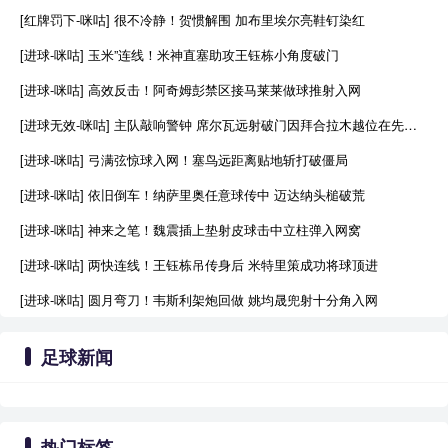
[红牌罚下-咪咕] 很不冷静！贺惯解围 加布里埃尔亮鞋钉染红
[进球-咪咕] 玉米”连线！米神直塞助攻王钰栋小角度破门
[进球-咪咕] 高效反击！阿奇姆彭禁区接马莱莱做球推射入网
[进球无效-咪咕] 主队敲响警钟 席尔瓦远射破门因拜合拉木越位在先进球无效
[进球-咪咕] 弓满弦惊球入网！塞鸟远距离贴地斩打破僵局
[进球-咪咕] 依旧倒车！纳萨里奥任意球传中 迈达纳头槌破荒
[进球-咪咕] 神来之笔！魏震插上垫射皮球击中立柱弹入网窝
[进球-咪咕] 两快连线！王钰栋吊传身后 米特里策成功将球顶进
[进球-咪咕] 圆月弯刀！韦斯利架炮回做 姚均晟兜射十分角入网
足球新闻
热门标签