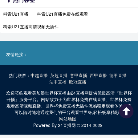
科索U21直播
科索U21直播免费在线观看
科索U21直播高清视频无插件
友情链接：
热门联赛：
中超直播
英超直播
意甲直播
西甲直播
德甲直播
法甲直播
欧冠直播
欢迎莅临观看美加墨世界杯直播由24直播网提供优质高清『世界杯
开播』服务平台。网站致力于为世界杯免费在线直播、世界杯免费
观看高清视频直播、世界杯免费直播无插件流畅稳定观看体验。您
可以随时随地通过我们的平台观看世界杯,轻松畅享精彩。
网站地图
Powered By 24直播网 © 2014-2029