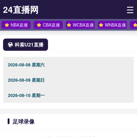
24直播网
☰
NBA直播
CBA直播
WCBA直播
WNBA直播
科索U21直播
2026-08-08 星期六
2026-08-09 星期日
2026-08-10 星期一
足球录像