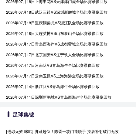
2026年07月18日上海申花VS天津津门虎全场比赛录像回放
2026年07月18日武汉三镇VS深圳新鹏城全场比赛录像回放
2026年07月18日重庆铜梁龙VS浙江队全场比赛录像回放
2026年07月18日大连英博VS山东泰山全场比赛录像回放
2026年07月17日青岛西海岸VS成都蓉城全场比赛录像回放
2026年07月17日北京国安VS辽宁铁人全场比赛录像回放
2026年07月17日河南队VS青岛海牛全场比赛录像回放
2026年07月17日云南玉昆VS上海海港全场比赛录像回放
2026年07月14日浙江队VS青岛海牛全场比赛录像回放
2026年07月11日深圳新鹏城VS青岛西海岸全场比赛录像回放
足球集锦
[进球无效-咪咕] 脚趾越位！陈晋一攻门造脱手 拉唐补射破门无效