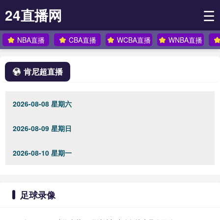
24直播网
☰
NBA直播
CBA直播
WCBA直播
WNBA直播
肯尼超直播
2026-08-08 星期六
2026-08-09 星期日
2026-08-10 星期一
足球录像