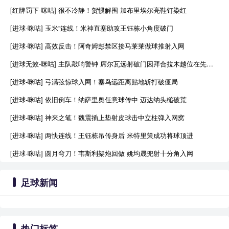
[红牌罚下-咪咕] 很不冷静！贺惯解围 加布里埃尔亮鞋钉染红
[进球-咪咕] 玉米”连线！米神直塞助攻王钰栋小角度破门
[进球-咪咕] 高效反击！阿奇姆彭禁区接马莱莱做球推射入网
[进球无效-咪咕] 主队敲响警钟 席尔瓦远射破门因拜合拉木越位在先进球无效
[进球-咪咕] 弓满弦惊球入网！塞鸟远距离贴地斩打破僵局
[进球-咪咕] 依旧倒车！纳萨里奥任意球传中 迈达纳头槌破荒
[进球-咪咕] 神来之笔！魏震插上垫射皮球击中立柱弹入网窝
[进球-咪咕] 两快连线！王钰栋吊传身后 米特里策成功将球顶进
[进球-咪咕] 圆月弯刀！韦斯利架炮回做 姚均晟兜射十分角入网
足球新闻
热门标签