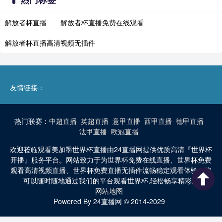
解放者杯直播
解放者杯直播免费在线观看
解放者杯直播高清视频无插件
友情链接：
热门联赛：
中超直播
英超直播
意甲直播
西甲直播
德甲直播
法甲直播
欧冠直播
欢迎莅临观看美加墨世界杯直播由24直播网提供优质高清『世界杯
开播』服务平台。网站致力于为世界杯免费在线直播、世界杯免费
观看高清视频直播、世界杯免费直播无插件流畅稳定观看体验。您
可以随时随地通过我们的平台观看世界杯,轻松畅享精彩。
网站地图
Powered By 24直播网 © 2014-2029