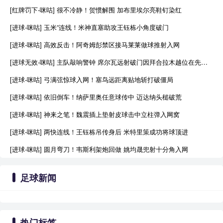
[红牌罚下-咪咕] 很不冷静！贺惯解围 加布里埃尔亮鞋钉染红
[进球-咪咕] 玉米”连线！米神直塞助攻王钰栋小角度破门
[进球-咪咕] 高效反击！阿奇姆彭禁区接马莱莱做球推射入网
[进球无效-咪咕] 主队敲响警钟 席尔瓦远射破门因拜合拉木越位在先进球无效
[进球-咪咕] 弓满弦惊球入网！塞鸟远距离贴地斩打破僵局
[进球-咪咕] 依旧倒车！纳萨里奥任意球传中 迈达纳头槌破荒
[进球-咪咕] 神来之笔！魏震插上垫射皮球击中立柱弹入网窝
[进球-咪咕] 两快连线！王钰栋吊传身后 米特里策成功将球顶进
[进球-咪咕] 圆月弯刀！韦斯利架炮回做 姚均晟兜射十分角入网
足球新闻
热门标签