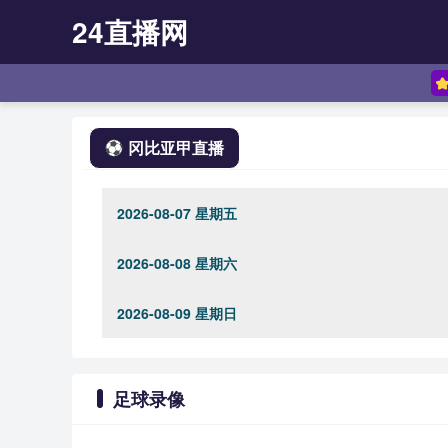
24直播网
冈比亚甲直播
2026-08-07 星期五
2026-08-08 星期六
2026-08-09 星期日
足球录像