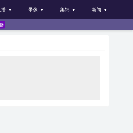
直播
录像
集锦
新闻
直播