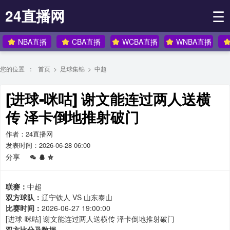
24直播网
☰
NBA直播
CBA直播
WCBA直播
WNBA直播
您的位置 ：
首页
>
足球集锦
>
中超
[进球-咪咕] 谢文能连过两人送横
传 泽卡倒地推射破门
作者：24直播网
发表时间：2026-06-28 06:00
分享
联赛：
中超
双方球队：
辽宁铁人 VS 山东泰山
比赛时间：
2026-06-27 19:00:00
[进球-咪咕] 谢文能连过两人送横传 泽卡倒地推射破门
双方比分及数据