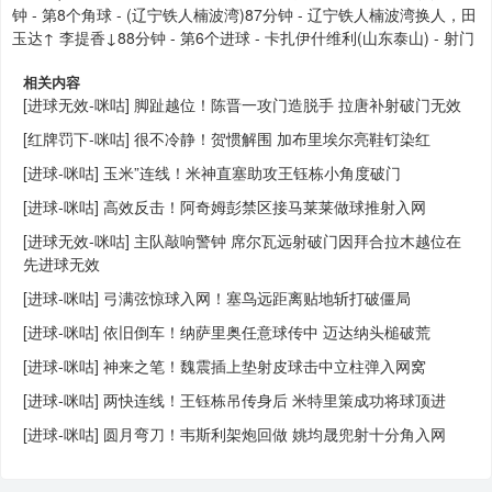
钟 - 第8个角球 - (辽宁铁人楠波湾)87分钟 - 辽宁铁人楠波湾换人，田
玉达↑ 李提香↓88分钟 - 第6个进球 - 卡扎伊什维利(山东泰山) - 射门
相关内容
[进球无效-咪咕] 脚趾越位！陈晋一攻门造脱手 拉唐补射破门无效
[红牌罚下-咪咕] 很不冷静！贺惯解围 加布里埃尔亮鞋钉染红
[进球-咪咕] 玉米”连线！米神直塞助攻王钰栋小角度破门
[进球-咪咕] 高效反击！阿奇姆彭禁区接马莱莱做球推射入网
[进球无效-咪咕] 主队敲响警钟 席尔瓦远射破门因拜合拉木越位在
先进球无效
[进球-咪咕] 弓满弦惊球入网！塞鸟远距离贴地斩打破僵局
[进球-咪咕] 依旧倒车！纳萨里奥任意球传中 迈达纳头槌破荒
[进球-咪咕] 神来之笔！魏震插上垫射皮球击中立柱弹入网窝
[进球-咪咕] 两快连线！王钰栋吊传身后 米特里策成功将球顶进
[进球-咪咕] 圆月弯刀！韦斯利架炮回做 姚均晟兜射十分角入网