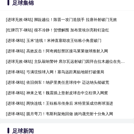
足球集锦
[进球无效-咪咕] 脚趾越位！陈晋一攻门造脱手 拉唐补射破门无效
[红牌罚下-咪咕] 很不冷静！贺惯解围 加布里埃尔亮鞋钉染红
[进球-咪咕] 玉米”连线！米神直塞助攻王钰栋小角度破门
[进球-咪咕] 高效反击！阿奇姆彭禁区接马莱莱做球推射入网
[进球无效-咪咕] 主队敲响警钟 席尔瓦远射破门因拜合拉木越位在先进球无效
[进球-咪咕] 弓满弦惊球入网！塞鸟远距离贴地斩打破僵局
[进球-咪咕] 依旧倒车！纳萨里奥任意球传中 迈达纳头槌破荒
[进球-咪咕] 神来之笔！魏震插上垫射皮球击中立柱弹入网窝
[进球-咪咕] 两快连线！王钰栋吊传身后 米特里策成功将球顶进
[进球-咪咕] 圆月弯刀！韦斯利架炮回做 姚均晟兜射十分角入网
足球新闻