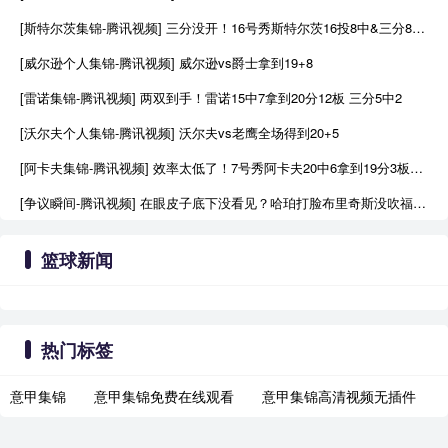
[斯特尔茨集锦-腾讯视频] 三分没开！16号秀斯特尔茨16投8中&三分8中2得到22分2板6助
[威尔逊个人集锦-腾讯视频] 威尔逊vs爵士拿到19+8
[雷诺集锦-腾讯视频] 两双到手！雷诺15中7拿到20分12板 三分5中2
[沃尔夫个人集锦-腾讯视频] 沃尔夫vs老鹰全场得到20+5
[阿卡夫集锦-腾讯视频] 效率太低了！7号秀阿卡夫20中6拿到19分3板7助2断1帽 4失误
[争议瞬间-腾讯视频] 在眼皮子底下没看见？哈珀打脸布里奇斯没吹福斯特给了个争球？
篮球新闻
热门标签
意甲集锦
意甲集锦免费在线观看
意甲集锦高清视频无插件