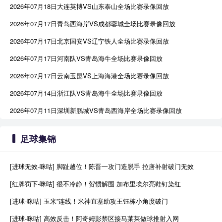
2026年07月18日大连英博VS山东泰山全场比赛录像回放
2026年07月17日青岛西海岸VS成都蓉城全场比赛录像回放
2026年07月17日北京国安VS辽宁铁人全场比赛录像回放
2026年07月17日河南队VS青岛海牛全场比赛录像回放
2026年07月17日云南玉昆VS上海海港全场比赛录像回放
2026年07月14日浙江队VS青岛海牛全场比赛录像回放
2026年07月11日深圳新鹏城VS青岛西海岸全场比赛录像回放
足球集锦
[进球无效-咪咕] 脚趾越位！陈晋一攻门造脱手 拉唐补射破门无效
[红牌罚下-咪咕] 很不冷静！贺惯解围 加布里埃尔亮鞋钉染红
[进球-咪咕] 玉米”连线！米神直塞助攻王钰栋小角度破门
[进球-咪咕] 高效反击！阿奇姆彭禁区接马莱莱做球推射入网