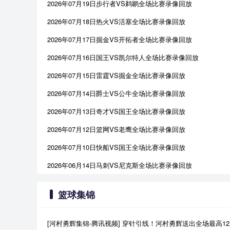
2026年07月19日步行者VS鹈鹕全场比赛录像回放
2026年07月18日热火VS活塞全场比赛录像回放
2026年07月17日掘金VS开拓者全场比赛录像回放
2026年07月16日国王VS凯尔特人全场比赛录像回放
2026年07月15日雷霆VS掘金全场比赛录像回放
2026年07月14日爵士VS公牛全场比赛录像回放
2026年07月13日奇才VS国王全场比赛录像回放
2026年07月12日篮网VS老鹰全场比赛录像回放
2026年07月10日快船VS国王全场比赛录像回放
2026年06月14日马刺VS尼克斯全场比赛录像回放
篮球集锦
[河村勇辉集锦-腾讯视频] 穿针引线！河村勇辉送出全场最高12助