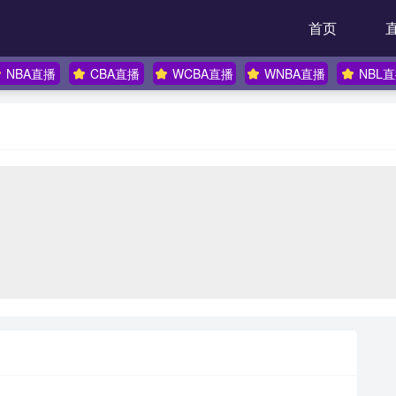
首页
NBA直播
CBA直播
WCBA直播
WNBA直播
NBL