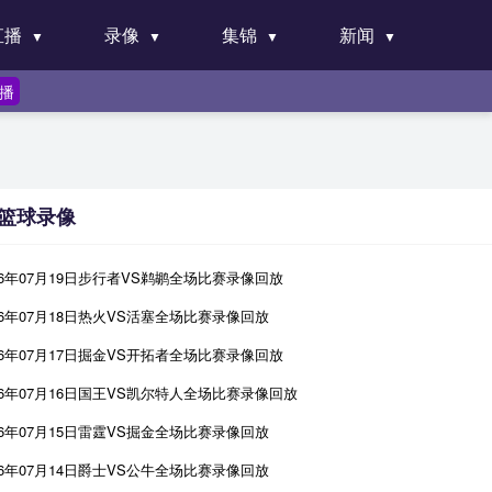
直播
录像
集锦
新闻
直播
篮球录像
26年07月19日步行者VS鹈鹕全场比赛录像回放
26年07月18日热火VS活塞全场比赛录像回放
26年07月17日掘金VS开拓者全场比赛录像回放
26年07月16日国王VS凯尔特人全场比赛录像回放
26年07月15日雷霆VS掘金全场比赛录像回放
26年07月14日爵士VS公牛全场比赛录像回放