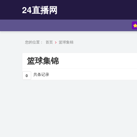
24直播网
您的位置：
首页
>
篮球集锦
篮球集锦
共
条记录
0