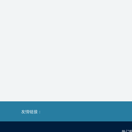
友情链接：
热门