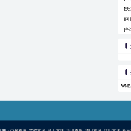
[沃
[阿
[
WN
联赛：
中超直播
英超直播
意甲直播
西甲直播
德甲直播
法甲直播
欧冠