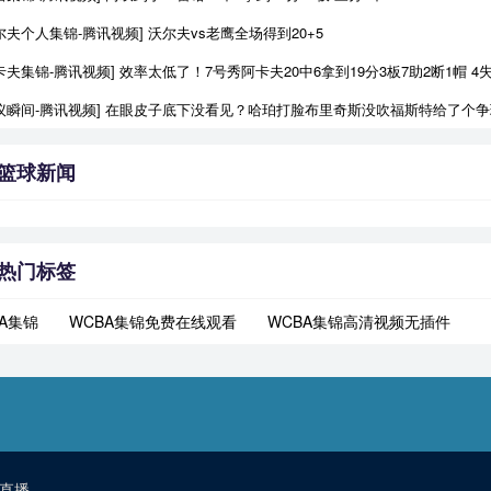
尔夫个人集锦-腾讯视频] 沃尔夫vs老鹰全场得到20+5
卡夫集锦-腾讯视频] 效率太低了！7号秀阿卡夫20中6拿到19分3板7助2断1帽 4
争议瞬间-腾讯视频] 在眼皮子底下没看见？哈珀打脸布里奇斯没吹福斯特给了个
篮球新闻
热门标签
BA集锦
WCBA集锦免费在线观看
WCBA集锦高清视频无插件
直播