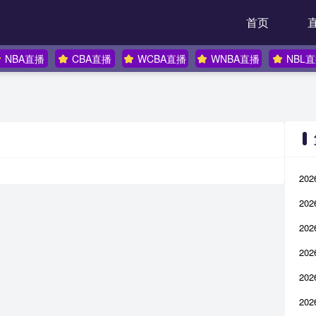
首页
NBA直播
CBA直播
WCBA直播
WNBA直播
NBL
20
20
20
20
20
20