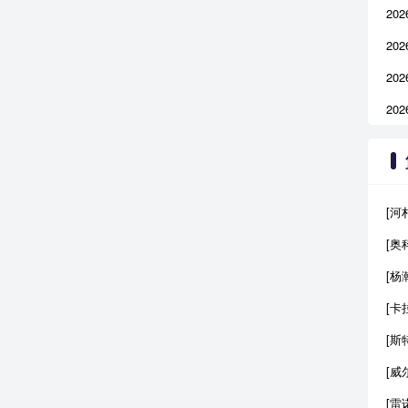
20
20
20
20
[河
[奥
[杨
[卡
[斯
[威
[雷