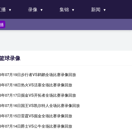
直播
录像
集锦
新闻
直播
篮球录像
26年07月19日步行者VS鹈鹕全场比赛录像回放
26年07月18日热火VS活塞全场比赛录像回放
26年07月17日掘金VS开拓者全场比赛录像回放
26年07月16日国王VS凯尔特人全场比赛录像回放
26年07月15日雷霆VS掘金全场比赛录像回放
26年07月14日爵士VS公牛全场比赛录像回放