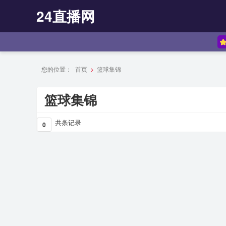
24直播网
您的位置：
首页
>
篮球集锦
篮球集锦
共
条记录
0